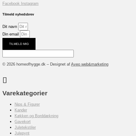
Facebook
Instagram
Tilmeld nyhedsbrev
Dit navn
Din email
TILMELD MIG
© 2026 homeofhygge.dk – Designet af
Aveo web&marketing
Varekategorier
Nips & Figurer
Kander
Køkken og Borddækning
Gavekort
Juletekstiler
Julepynt