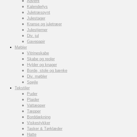
Advent
Kalenderlys
Juletræspynt
Julestager
Kranse og juletræer
Julestjerner
Div. jul
Gavepapir
Møbler
Vitrineskabe
Skabe og reoler
Hylder og knager
Borde, stole og bænke
Div. møbler
Spejle
Tekstiler
Puder
Plaider
Vattæpper
Tæpper
Borddækning
Viskestykker
Tasker & Tørklæder
Hatte