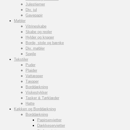
Julestjerner
Div. jul
Gavepapir
Møbler
Vitrineskabe
Skabe og reoler
Hylder og knager
Borde, stole og bænke
Div. møbler
Spejle
Tekstiler
Puder
Plaider
Vattæpper
Tæpper
Borddækning
Viskestykker
Tasker & Tørklæder
Hatte
Køkken og Borddækning
Borddækning
Papirservietter
Dækkeservietter