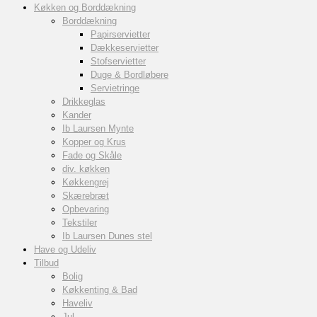
Køkken og Borddækning
Borddækning
Papirservietter
Dækkeservietter
Stofservietter
Duge & Bordløbere
Servietringe
Drikkeglas
Kander
Ib Laursen Mynte
Kopper og Krus
Fade og Skåle
div. køkken
Køkkengrej
Skærebræt
Opbevaring
Tekstiler
Ib Laursen Dunes stel
Have og Udeliv
Tilbud
Bolig
Køkkenting & Bad
Haveliv
Jul