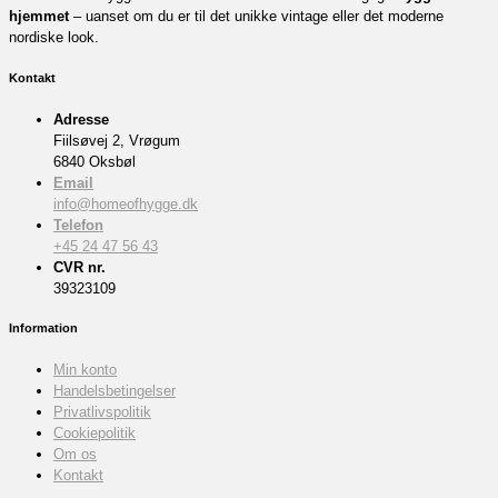
hjemmet
– uanset om du er til det unikke vintage eller det moderne
nordiske look.
Kontakt
Adresse
Fiilsøvej 2, Vrøgum
6840 Oksbøl
Email
info@homeofhygge.dk
Telefon
+45 24 47 56 43
CVR nr.
39323109
Information
Min konto
Handelsbetingelser
Privatlivspolitik
Cookiepolitik
Om os
Kontakt