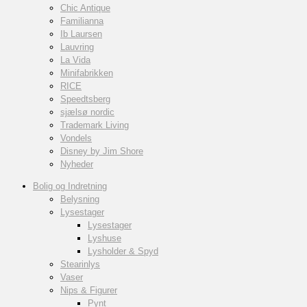
Chic Antique
Familianna
Ib Laursen
Lauvring
La Vida
Minifabrikken
RICE
Speedtsberg
sjælsø nordic
Trademark Living
Vondels
Disney by Jim Shore
Nyheder
Bolig og Indretning
Belysning
Lysestager
Lysestager
Lyshuse
Lysholder & Spyd
Stearinlys
Vaser
Nips & Figurer
Pynt