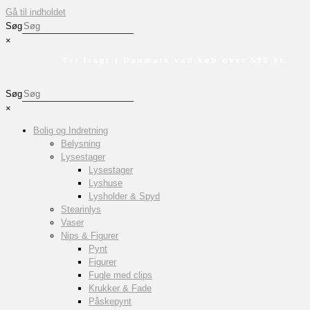
Gå til indholdet
Søg
×
Fri fragt i Danmark ved køb over 599 kr.
Søg
×
Bolig og Indretning
Belysning
Lysestager
Lysestager
Lyshuse
Lysholder & Spyd
Stearinlys
Vaser
Nips & Figurer
Pynt
Figurer
Fugle med clips
Krukker & Fade
Påskepynt