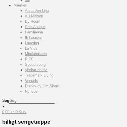
Mærker
Anna Von Lipa
AU Maison
By Room
Chic Antique
Familianna
Ib Laursen
Lauvring
La Vida
Minifabrikken
RICE
Speedtsberg
sjælsø nordic
Trademark Living
Vondels
Disney by Jim Shore
Nyheder
Søg
×
0,00
kr.
0
Kurv
billigt sengetæppe