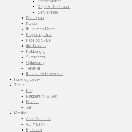
Stofservietter
Duge & Bordløbere
Servietringe
Drikkeglas
Kander
Ib Laursen Mynte
Kopper og Krus
Fade og Skåle
div. køkken
Køkkengrej
Skærebræt
Opbevaring
Tekstiler
Ib Laursen Dunes stel
Have og Udeliv
Tilbud
Bolig
Køkkenting & Bad
Haveliv
Jul
Mærker
Anna Von Lipa
AU Maison
By Room