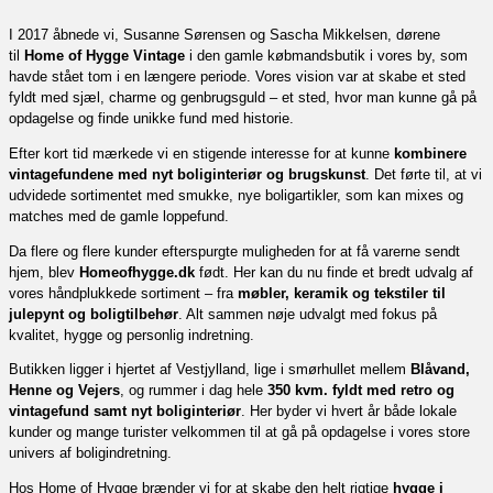
I 2017 åbnede vi, Susanne Sørensen og Sascha Mikkelsen, dørene
til
Home of Hygge Vintage
i den gamle købmandsbutik i vores by, som
havde stået tom i en længere periode. Vores vision var at skabe et sted
fyldt med sjæl, charme og genbrugsguld – et sted, hvor man kunne gå på
opdagelse og finde unikke fund med historie.
Efter kort tid mærkede vi en stigende interesse for at kunne
kombinere
vintagefundene med nyt boliginteriør og brugskunst
. Det førte til, at vi
udvidede sortimentet med smukke, nye boligartikler, som kan mixes og
matches med de gamle loppefund.
Da flere og flere kunder efterspurgte muligheden for at få varerne sendt
hjem, blev
Homeofhygge.dk
født. Her kan du nu finde et bredt udvalg af
vores håndplukkede sortiment – fra
møbler, keramik og tekstiler til
julepynt og boligtilbehør
. Alt sammen nøje udvalgt med fokus på
kvalitet, hygge og personlig indretning.
Butikken ligger i hjertet af Vestjylland, lige i smørhullet mellem
Blåvand,
Henne og Vejers
, og rummer i dag hele
350 kvm. fyldt med retro og
vintagefund samt nyt boliginteriør
. Her byder vi hvert år både lokale
kunder og mange turister velkommen til at gå på opdagelse i vores store
univers af boligindretning.
Hos Home of Hygge brænder vi for at skabe den helt rigtige
hygge i