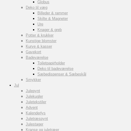
Globus
Deko til væg
Billeder & rammer
Skilte & Magneter
Ure
Knager & greb
Potter & krukker
Kunstige blomster
Kurve & kasser
Gavekort
Badeværelse
Toiletpapirholder
Deko til badeværelse
Sæbedispenser & Sæbeskål
Smykker
Jul
Julepynt
Julekugler
Juletekstiler
Advent
Kalenderlys
Juletræspynt
Julestager
Kranse og juletræer