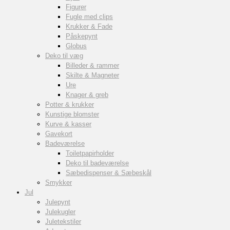
Figurer
Fugle med clips
Krukker & Fade
Påskepynt
Globus
Deko til væg
Billeder & rammer
Skilte & Magneter
Ure
Knager & greb
Potter & krukker
Kunstige blomster
Kurve & kasser
Gavekort
Badeværelse
Toiletpapirholder
Deko til badeværelse
Sæbedispenser & Sæbeskål
Smykker
Jul
Julepynt
Julekugler
Juletekstiler