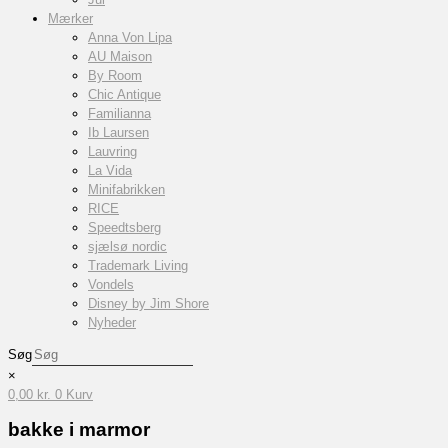
Mærker
Anna Von Lipa
AU Maison
By Room
Chic Antique
Familianna
Ib Laursen
Lauvring
La Vida
Minifabrikken
RICE
Speedtsberg
sjælsø nordic
Trademark Living
Vondels
Disney by Jim Shore
Nyheder
Søg
×
0,00
kr.
0
Kurv
bakke i marmor