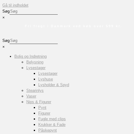
Gå til indholdet
Søg
×
Fri fragt i Danmark ved køb over 599 kr.
Søg
×
Bolig og Indretning
Belysning
Lysestager
Lysestager
Lyshuse
Lysholder & Spyd
Stearinlys
Vaser
Nips & Figurer
Pynt
Figurer
Fugle med clips
Krukker & Fade
Påskepynt