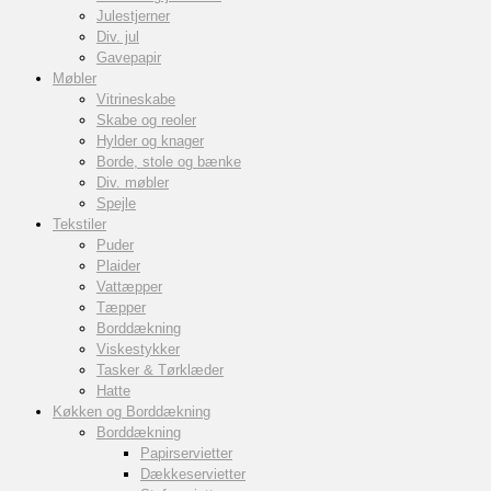
Julestjerner
Div. jul
Gavepapir
Møbler
Vitrineskabe
Skabe og reoler
Hylder og knager
Borde, stole og bænke
Div. møbler
Spejle
Tekstiler
Puder
Plaider
Vattæpper
Tæpper
Borddækning
Viskestykker
Tasker & Tørklæder
Hatte
Køkken og Borddækning
Borddækning
Papirservietter
Dækkeservietter