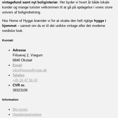
vintagefund samt nyt boliginteriør
. Her byder vi hvert år både lokale
kunder og mange turister velkommen til at gå på opdagelse i vores store
univers af boligindretning.
Hos Home of Hygge brænder vi for at skabe den helt rigtige
hygge i
hjemmet
– uanset om du er til det unikke vintage eller det moderne
nordiske look.
Kontakt
Adresse
Fiilsøvej 2, Vrøgum
6840 Oksbøl
Email
info@homeofhygge.dk
Telefon
+45 24 47 56 43
CVR nr.
39323109
Information
Min konto
Handelsbetingelser