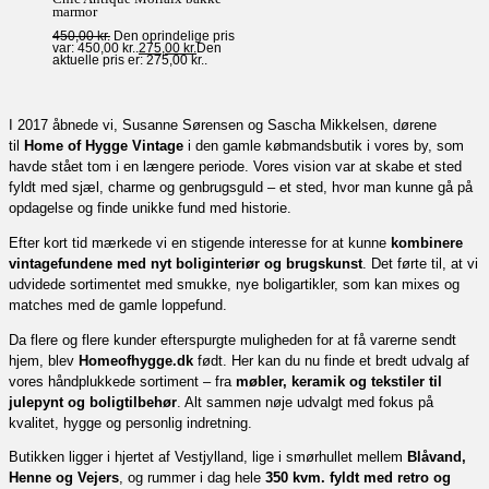
marmor
450,00
kr.
Den oprindelige pris
var: 450,00 kr..
275,00
kr.
Den
aktuelle pris er: 275,00 kr..
I 2017 åbnede vi, Susanne Sørensen og Sascha Mikkelsen, dørene
til
Home of Hygge Vintage
i den gamle købmandsbutik i vores by, som
havde stået tom i en længere periode. Vores vision var at skabe et sted
fyldt med sjæl, charme og genbrugsguld – et sted, hvor man kunne gå på
opdagelse og finde unikke fund med historie.
Efter kort tid mærkede vi en stigende interesse for at kunne
kombinere
vintagefundene med nyt boliginteriør og brugskunst
. Det førte til, at vi
udvidede sortimentet med smukke, nye boligartikler, som kan mixes og
matches med de gamle loppefund.
Da flere og flere kunder efterspurgte muligheden for at få varerne sendt
hjem, blev
Homeofhygge.dk
født. Her kan du nu finde et bredt udvalg af
vores håndplukkede sortiment – fra
møbler, keramik og tekstiler til
julepynt og boligtilbehør
. Alt sammen nøje udvalgt med fokus på
kvalitet, hygge og personlig indretning.
Butikken ligger i hjertet af Vestjylland, lige i smørhullet mellem
Blåvand,
Henne og Vejers
, og rummer i dag hele
350 kvm. fyldt med retro og