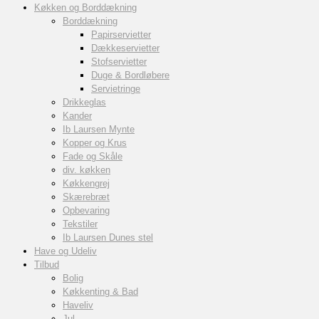
Køkken og Borddækning
Borddækning
Papirservietter
Dækkeservietter
Stofservietter
Duge & Bordløbere
Servietringe
Drikkeglas
Kander
Ib Laursen Mynte
Kopper og Krus
Fade og Skåle
div. køkken
Køkkengrej
Skærebræt
Opbevaring
Tekstiler
Ib Laursen Dunes stel
Have og Udeliv
Tilbud
Bolig
Køkkenting & Bad
Haveliv
Jul