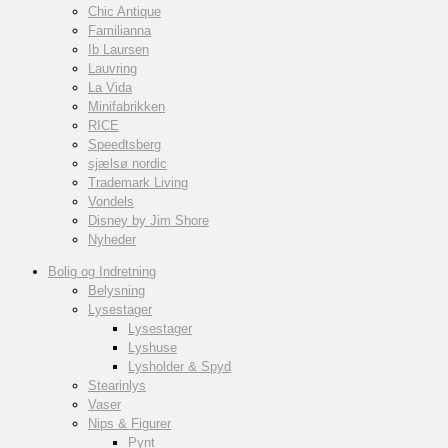
Chic Antique
Familianna
Ib Laursen
Lauvring
La Vida
Minifabrikken
RICE
Speedtsberg
sjælsø nordic
Trademark Living
Vondels
Disney by Jim Shore
Nyheder
Bolig og Indretning
Belysning
Lysestager
Lysestager
Lyshuse
Lysholder & Spyd
Stearinlys
Vaser
Nips & Figurer
Pynt