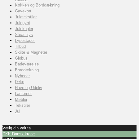
Køkken og Borddækning
Gavekort
Juletekstiler
Julepynt
Julekugler
Stearinlys
Lysestager
Tilbud
Skilte & Magneter
Globus
Badeværelse
Borddækning
Nyheder
Deko
Have og Udeliv
Lanterner
Møbler
Tekstiler
Jul
Vælg din valuta
DKK
Dansk krone