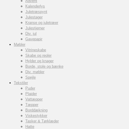
Advent
Kalenderlys
Juletræspynt
Julestager
Kranse og juletræer
Julestjerner
Div. jul
Gavepapir
Møbler
Vitrineskabe
Skabe og reoler
Hylder og knager
Borde, stole og bænke
Div. møbler
Spejle
Tekstiler
Puder
Plaider
Vattæpper
Tæpper
Borddækning
Viskestykker
Tasker & Tørklæder
Hatte