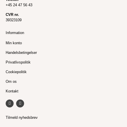
+45 24 47 56 43
CVR nr.
39323109
Information
Min konto
Handelsbetingelser
Privatlivspolitik
Cookiepolitik
Om os
Kontakt
F
I
a
n
c
s
e
t
b
a
Tilmeld nyhedsbrev
o
g
o
r