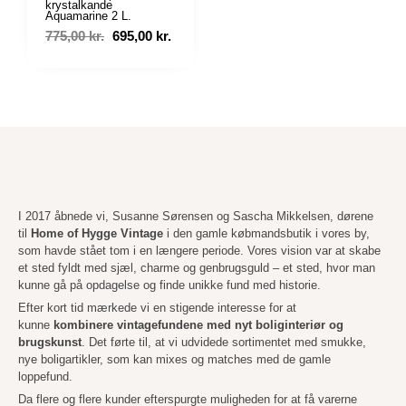
krystalkande
Aquamarine 2 L.
775,00
kr.
695,00
kr.
I 2017 åbnede vi, Susanne Sørensen og Sascha Mikkelsen, dørene
til
Home of Hygge Vintage
i den gamle købmandsbutik i vores by,
som havde stået tom i en længere periode. Vores vision var at skabe
et sted fyldt med sjæl, charme og genbrugsguld – et sted, hvor man
kunne gå på opdagelse og finde unikke fund med historie.
Efter kort tid mærkede vi en stigende interesse for at
kunne
kombinere vintagefundene med nyt boliginteriør og
brugskunst
. Det førte til, at vi udvidede sortimentet med smukke,
nye boligartikler, som kan mixes og matches med de gamle
loppefund.
Da flere og flere kunder efterspurgte muligheden for at få varerne