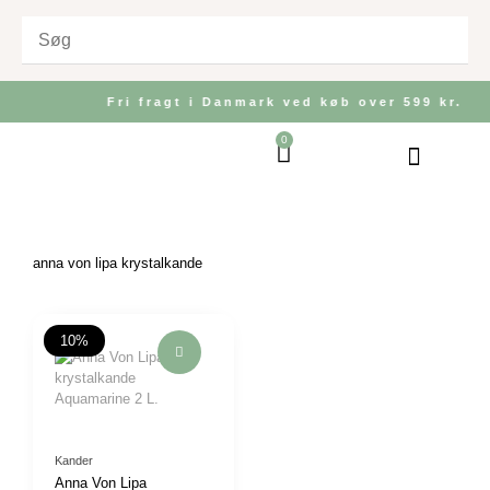
Gå
til
indholdet
Fri fragt i Danmark ved køb over 599 kr.
0
Kurv
Bolig og Indretnin
Køkken og Bordd
Have og Udeliv
anna von lipa krystalkande
Den
Den
oprindelige
aktuelle
10%
pris
pris
var:
er:
775,00 kr..
695,00 kr..
Kander
Anna Von Lipa