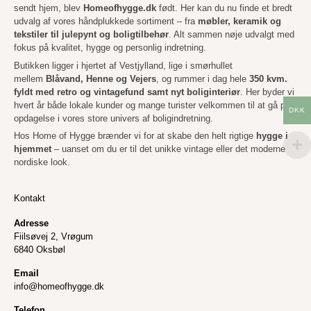
sendt hjem, blev
Homeofhygge.dk
født. Her kan du nu finde et bredt
udvalg af vores håndplukkede sortiment – fra
møbler, keramik og
tekstiler til julepynt og boligtilbehør
. Alt sammen nøje udvalgt med
fokus på kvalitet, hygge og personlig indretning.
Butikken ligger i hjertet af Vestjylland, lige i smørhullet
mellem
Blåvand, Henne og Vejers
, og rummer i dag hele
350 kvm.
fyldt med retro og vintagefund samt nyt boliginteriør
. Her byder vi
hvert år både lokale kunder og mange turister velkommen til at gå på
DKK
opdagelse i vores store univers af boligindretning.
Hos Home of Hygge brænder vi for at skabe den helt rigtige
hygge i
hjemmet
– uanset om du er til det unikke vintage eller det moderne
nordiske look.
Kontakt
Adresse
Fiilsøvej 2, Vrøgum
6840 Oksbøl
Email
info@homeofhygge.dk
Telefon