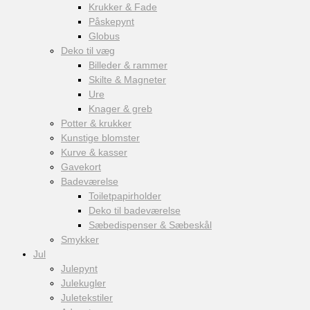
Krukker & Fade
Påskepynt
Globus
Deko til væg
Billeder & rammer
Skilte & Magneter
Ure
Knager & greb
Potter & krukker
Kunstige blomster
Kurve & kasser
Gavekort
Badeværelse
Toiletpapirholder
Deko til badeværelse
Sæbedispenser & Sæbeskål
Smykker
Jul
Julepynt
Julekugler
Juletekstiler