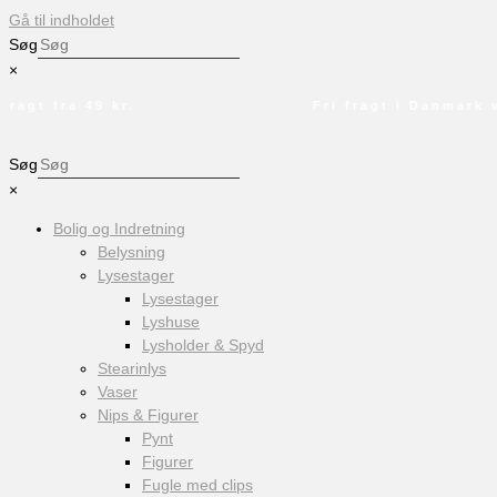
Gå til indholdet
Søg
×
gt fra 49 kr.
Fri fragt i Danmark ved
Søg
×
Bolig og Indretning
Belysning
Lysestager
Lysestager
Lyshuse
Lysholder & Spyd
Stearinlys
Vaser
Nips & Figurer
Pynt
Figurer
Fugle med clips