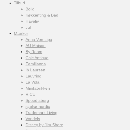
Tilbud
Bolig
Køkkenting & Bad
Haveliv
Jul
Mærker
Anna Von Lipa
AU Maison
By Room
Chic Antique
Familianna
Ib Laursen
Lauvring
La Vida
Minifabrikken
RICE
Speedtsberg
sjælsø nordic
Trademark Living
Vondels
Disney by Jim Shore