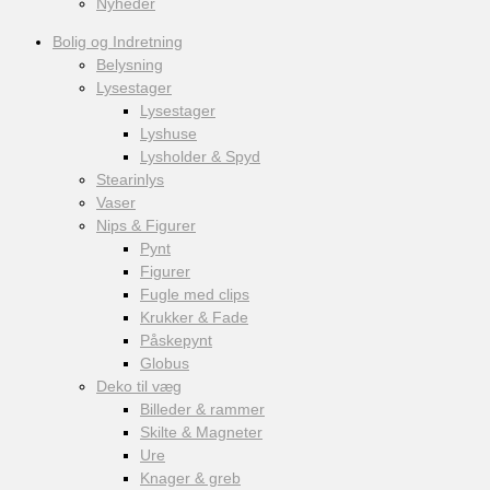
Nyheder
Bolig og Indretning
Belysning
Lysestager
Lysestager
Lyshuse
Lysholder & Spyd
Stearinlys
Vaser
Nips & Figurer
Pynt
Figurer
Fugle med clips
Krukker & Fade
Påskepynt
Globus
Deko til væg
Billeder & rammer
Skilte & Magneter
Ure
Knager & greb