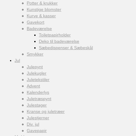
Potter & krukker
Kunstige blomster
Kurve & kasser
Gavekort
Badeværelse
Toiletpapirholder
Deko til badeværelse
Sæbedispenser & Sæbeskål
Smykker
Jul
Julepynt
Julekugler
Juletekstiler
Advent
Kalenderlys
Juletræspynt
Julestager
Kranse og juletræer
Julestjerner
Div. jul
Gavepapir