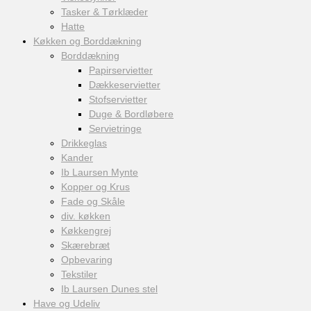
Tasker & Tørklæder
Hatte
Køkken og Borddækning
Borddækning
Papirservietter
Dækkeservietter
Stofservietter
Duge & Bordløbere
Servietringe
Drikkeglas
Kander
Ib Laursen Mynte
Kopper og Krus
Fade og Skåle
div. køkken
Køkkengrej
Skærebræt
Opbevaring
Tekstiler
Ib Laursen Dunes stel
Have og Udeliv