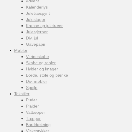
Advent
Kalenderlys
Juletræspynt
Julestager
Kranse og juletræer
Julestjerner
Div. jul
Gavepapir
Møbler
Vitrineskabe
Skabe og reoler
Hylder og knager
Borde, stole og bænke
Div. møbler
Spejle
Tekstiler
Puder
Plaider
Vattæpper
Tæpper
Borddækning
Viskestykker