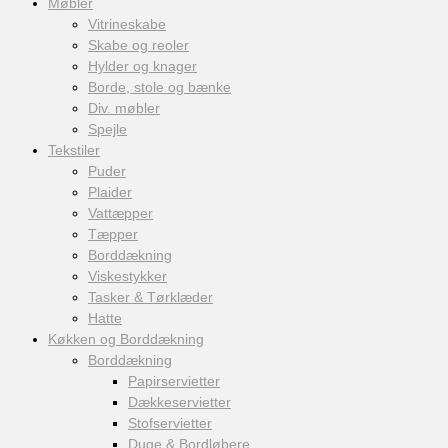
Møbler
Vitrineskabe
Skabe og reoler
Hylder og knager
Borde, stole og bænke
Div. møbler
Spejle
Tekstiler
Puder
Plaider
Vattæpper
Tæpper
Borddækning
Viskestykker
Tasker & Tørklæder
Hatte
Køkken og Borddækning
Borddækning
Papirservietter
Dækkeservietter
Stofservietter
Duge & Bordløbere