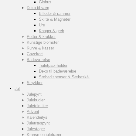
Globus
Deko til væg
Billeder & rammer
Skilte & Magneter
Ure
Knager & greb
Potter & krukker
Kunstige blomster
Kurve & kasser
Gavekort
Badeværelse
Toiletpapirholder
Deko til badeværelse
Sæbedispenser & Sæbeskål
Smykker
Jul
Julepynt
Julekugler
Juletekstiler
Advent
Kalenderlys
Juletræspynt
Julestager
Kranse og juletræer