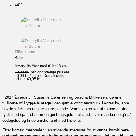
44%
Tilføj til kurv
Bolig
Amaryllis Vase med riller 18 cm
90,00
kr.
Den oprindelige pris var:
90,00 kr..
49,95
kr.
Den aktuelle
pris er: 49,95 kr..
I 2017 åbnede vi, Susanne Sørensen og Sascha Mikkelsen, dørene
til
Home of Hygge Vintage
i den gamle købmandsbutik i vores by, som
havde stået tom i en længere periode. Vores vision var at skabe et sted
fyldt med sjæl, charme og genbrugsguld – et sted, hvor man kunne gå på
opdagelse og finde unikke fund med historie.
Efter kort tid mærkede vi en stigende interesse for at kunne
kombinere
vintagefundene med nyt boliginteriør og brugskunst
. Det førte til, at vi