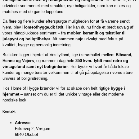
udvidede sortimentet med smukke, nye boligartikler, som kan mixes og
matches med de gamle loppefund.
Da flere og flere kunder efterspurgte muligheden for at få varerne sendt
hjem, blev
Homeofhygge.dk
født. Her kan du nu finde et bredt udvalg af
vores håndplukkede sortiment – fra
møbler, keramik og tekstiler til
julepynt og boligtilbehør
. Alt sammen nøje udvalgt med fokus på
kvalitet, hygge og personlig indretning.
Butikken ligger i hjertet af Vestjylland, lige i smørhullet mellem
Blåvand,
Henne og Vejers
, og rummer i dag hele
350 kvm. fyldt med retro og
vintagefund samt nyt boliginteriør
. Her byder vi hvert år både lokale
kunder og mange turister velkommen til at gå på opdagelse i vores store
univers af boligindretning.
Hos Home of Hygge brænder vi for at skabe den helt rigtige
hygge i
hjemmet
– uanset om du er til det unikke vintage eller det moderne
nordiske look.
Kontakt
Adresse
Fiilsøvej 2, Vrøgum
6840 Oksbøl