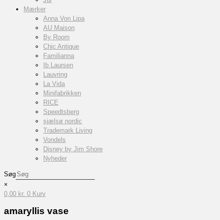
Mærker
Anna Von Lipa
AU Maison
By Room
Chic Antique
Familianna
Ib Laursen
Lauvring
La Vida
Minifabrikken
RICE
Speedtsberg
sjælsø nordic
Trademark Living
Vondels
Disney by Jim Shore
Nyheder
Søg
×
0,00
kr.
0
Kurv
amaryllis vase