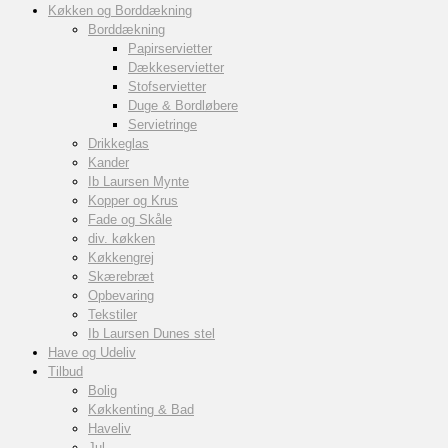
Køkken og Borddækning
Borddækning
Papirservietter
Dækkeservietter
Stofservietter
Duge & Bordløbere
Servietringe
Drikkeglas
Kander
Ib Laursen Mynte
Kopper og Krus
Fade og Skåle
div. køkken
Køkkengrej
Skærebræt
Opbevaring
Tekstiler
Ib Laursen Dunes stel
Have og Udeliv
Tilbud
Bolig
Køkkenting & Bad
Haveliv
Jul