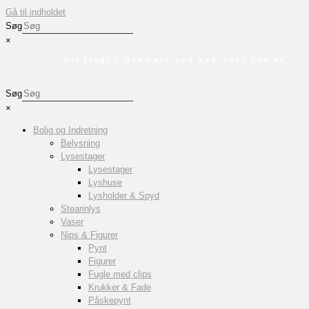
Gå til indholdet
Søg
×
Fri fragt i Danmark ved køb over 599 kr.
Søg
×
Bolig og Indretning
Belysning
Lysestager
Lysestager
Lyshuse
Lysholder & Spyd
Stearinlys
Vaser
Nips & Figurer
Pynt
Figurer
Fugle med clips
Krukker & Fade
Påskepynt