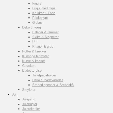
Figurer
Fugle med clips
Krukker & Fade
Påskepynt
Globus
Deko til væg
Billeder & rammer
Skilte & Magneter
Ure
Knager & greb
Potter & krukker
Kunstige blomster
Kurve & kasser
Gavekort
Badeværelse
Toiletpapirholder
Deko til badeværelse
Sæbedispenser & Sæbeskål
Smykker
Jul
Julepynt
Julekugler
Juletekstiler