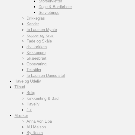
Stofservietter
Duge & Bordløbere
Servietringe
Drikkeglas
Kander
Ib Laursen Mynte
Kopper og Krus
Fade og Skåle
div. køkken
Køkkengrej
Skærebræt
Opbevaring
Tekstiler
Ib Laursen Dunes stel
Have og Udeliv
Tilbud
Bolig
Køkkenting & Bad
Haveliv
Jul
Mærker
Anna Von Lipa
AU Maison
By Room