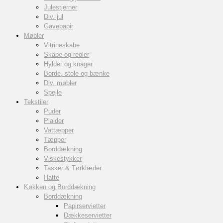
Julestjerner
Div. jul
Gavepapir
Møbler
Vitrineskabe
Skabe og reoler
Hylder og knager
Borde, stole og bænke
Div. møbler
Spejle
Tekstiler
Puder
Plaider
Vattæpper
Tæpper
Borddækning
Viskestykker
Tasker & Tørklæder
Hatte
Køkken og Borddækning
Borddækning
Papirservietter
Dækkeservietter