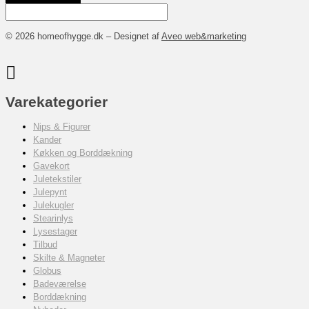
© 2026 homeofhygge.dk – Designet af
Aveo web&marketing
Varekategorier
Nips & Figurer
Kander
Køkken og Borddækning
Gavekort
Juletekstiler
Julepynt
Julekugler
Stearinlys
Lysestager
Tilbud
Skilte & Magneter
Globus
Badeværelse
Borddækning