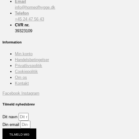
Email
info@homeofhygge.dk
Telefon
+45 24 47 56 43
CVR nr.
39323109
Information
Min konto
Handelsbetingelser
Privatlivspolitik
Cookiepolitik
Om os
Kontakt
Facebook
Instagram
Tilmeld nyhedsbrev
Dit navn
Din email
TILMELD MIG