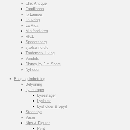
Chic Antique
Familianna
Ib Laursen
Lauvring
La Vida
Minifabrikken
RICE
Speedtsberg
sjælsø nordic
Trademark Living
Vondels
Disney by Jim Shore
Nyheder
Bolig og Indretning
Belysning
Lysestager
Lysestager
Lyshuse
Lysholder & Spyd
Stearinlys
Vaser
Nips & Figurer
Pynt