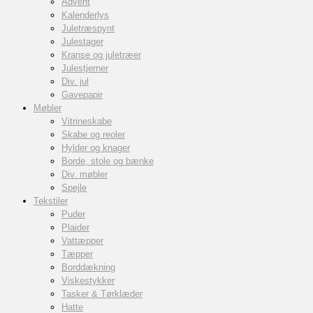
Advent
Kalenderlys
Juletræspynt
Julestager
Kranse og juletræer
Julestjerner
Div. jul
Gavepapir
Møbler
Vitrineskabe
Skabe og reoler
Hylder og knager
Borde, stole og bænke
Div. møbler
Spejle
Tekstiler
Puder
Plaider
Vattæpper
Tæpper
Borddækning
Viskestykker
Tasker & Tørklæder
Hatte