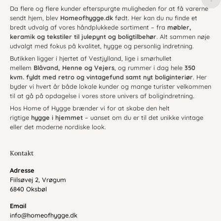
Da flere og flere kunder efterspurgte muligheden for at få varerne
sendt hjem, blev
Homeofhygge.dk
født. Her kan du nu finde et
bredt udvalg af vores håndplukkede sortiment – fra
møbler,
keramik og tekstiler til julepynt og boligtilbehør
. Alt sammen nøje
udvalgt med fokus på kvalitet, hygge og personlig indretning.
Butikken ligger i hjertet af Vestjylland, lige i smørhullet
mellem
Blåvand, Henne og Vejers
, og rummer i dag hele
350
kvm. fyldt med retro og vintagefund samt nyt boliginteriør
. Her
byder vi hvert år både lokale kunder og mange turister velkommen
til at gå på opdagelse i vores store univers af boligindretning.
Hos Home of Hygge brænder vi for at skabe den helt
rigtige
hygge i hjemmet
– uanset om du er til det unikke vintage
eller det moderne nordiske look.
Kontakt
Adresse
Fiilsøvej 2, Vrøgum
6840 Oksbøl
Email
info@homeofhygge.dk