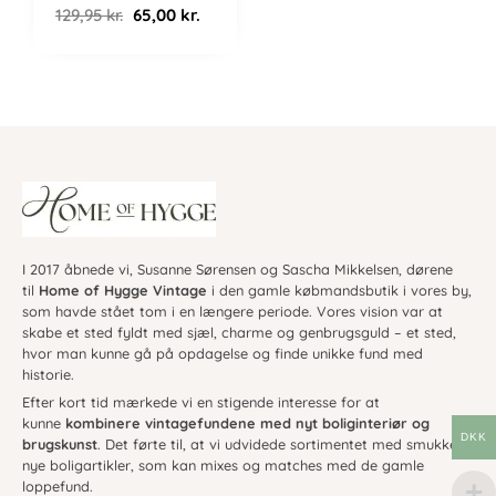
129,95
kr.
65,00
kr.
I 2017 åbnede vi, Susanne Sørensen og Sascha Mikkelsen, dørene
til
Home of Hygge Vintage
i den gamle købmandsbutik i vores by,
som havde stået tom i en længere periode. Vores vision var at
skabe et sted fyldt med sjæl, charme og genbrugsguld – et sted,
hvor man kunne gå på opdagelse og finde unikke fund med
historie.
Efter kort tid mærkede vi en stigende interesse for at
kunne
kombinere vintagefundene med nyt boliginteriør og
DKK
brugskunst
. Det førte til, at vi udvidede sortimentet med smukke,
nye boligartikler, som kan mixes og matches med de gamle
loppefund.