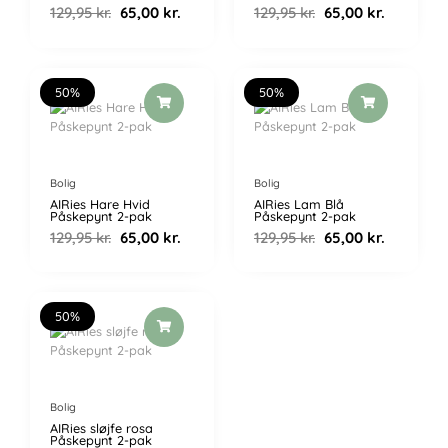
129,95
kr.
65,00
kr.
129,95
kr.
65,00
kr.
Den
Den
Den
Den
oprindelige
aktuelle
oprindelige
aktuelle
50%
50%
pris
pris
pris
pris
var:
er:
var:
er:
129,95 kr..
65,00 kr..
129,95 kr..
65,00 kr..
Bolig
Bolig
AIRies Hare Hvid
AIRies Lam Blå
Påskepynt 2-pak
Påskepynt 2-pak
129,95
kr.
65,00
kr.
129,95
kr.
65,00
kr.
Den
Den
oprindelige
aktuelle
50%
pris
pris
var:
er:
129,95 kr..
65,00 kr..
Bolig
AIRies sløjfe rosa
Påskepynt 2-pak