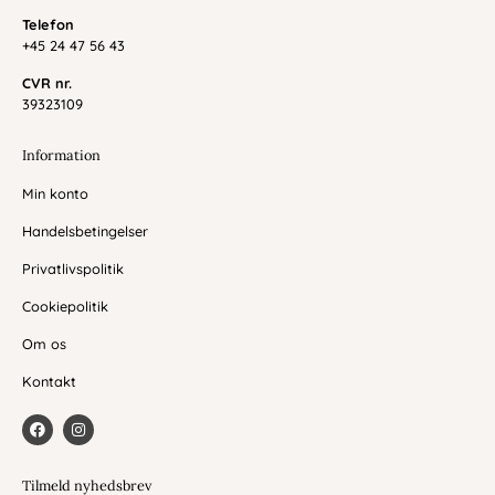
Telefon
+45 24 47 56 43
CVR nr.
39323109
Information
Min konto
Handelsbetingelser
Privatlivspolitik
Cookiepolitik
Om os
Kontakt
F
I
a
n
c
s
e
t
b
a
Tilmeld nyhedsbrev